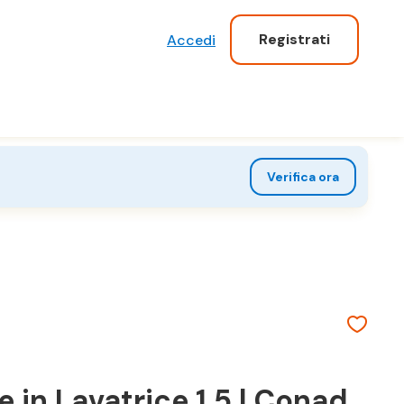
Registrati
Accedi
Verifica ora
e in Lavatrice 1,5 l Conad