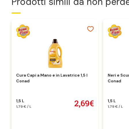
Prodotti simili da non perd
Cura Capi a Mano e in Lavatrice 1,5 l
Neri e Scur
Conad
Conad
2,69€
1,5 L
1,5 L
1,79 € / L
1,79 € / L