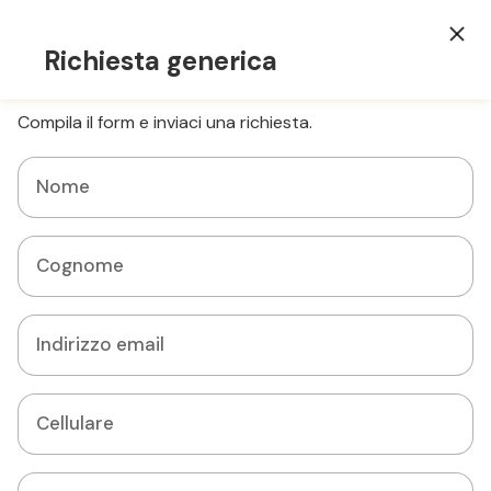
Accedi
Richiesta generica
Home
Compila il form e inviaci una richiesta.
Scrivici
Nome
Aiutaci a capire di cosa hai bisogno. Seleziona un
argomento e compila il form.
Cognome
(18)
Indirizzo email
Tutti
Consegna
Cellulare
Prezzi, buoni, punti e bollini
Prodotti