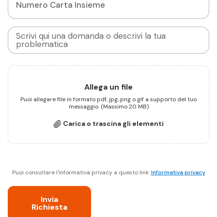
Ordini
Agevolazioni
Numero Carta Insieme
Problema navigazione sito
Problema in fase di pagamento
Allega un file
Informazioni sul servizio di spesa online
Puoi allegare file in formato pdf, jpg, png o gif a supporto del tuo
messaggio. (Massimo 20 MB)
Carica o trascina gli elementi
Informazioni sui prodotti
Navigazione e ricerca prodotti
Puoi consultare l'informativa privacy a questo link:
Informativa privacy
Invia
Registrazione e Account
Richiesta