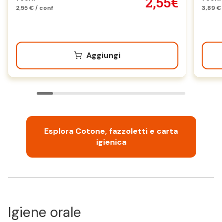
2,55€
2,55 € / conf
3,89 €
Aggiungi
Esplora Cotone, fazzoletti e carta
igienica
Igiene orale