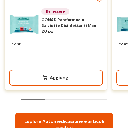
Benessere
CONAD Parafarmacia
Salviette Disinfettanti Mani
20 pz
1 conf
1 conf
Aggiungi
Esplora Automedicazione e articoli
sanitari