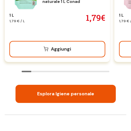
naturale 1 L Conad
1,79€
1 L
1 L
1,79 € / L
1,79 € 
Aggiungi
Esplora Igiene personale