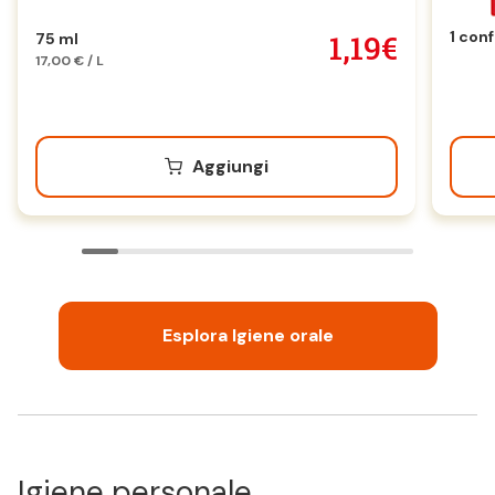
1 conf
1,19€
75 ml
17,00 € / L
Aggiungi
Esplora Igiene orale
Igiene personale