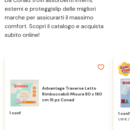
Da Conad trovi assorbenti interni,
esterni e proteggislip delle migliori
marche per assicurarti il massimo
comfort. Scopri il catalogo e acquista
subito online!
Advantage Traverse Letto
Rimboccabili Misura 80 x 180
cm 15 pz Conad
1 conf
1 conf
1,19 € 