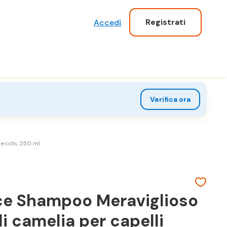
Registrati
Accedi
Verifica ora
secchi, 250 ml
lce Shampoo Meraviglioso
 di camelia per capelli