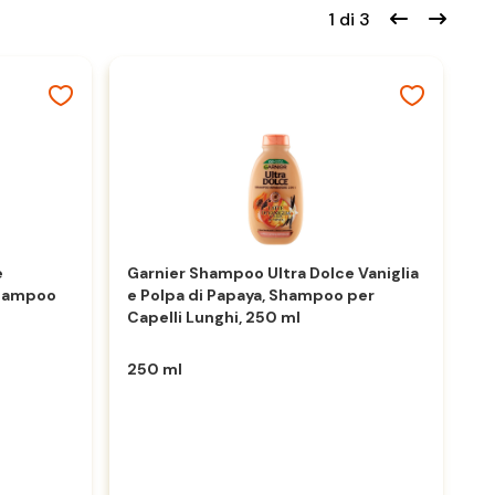
1 di 3
e
Garnier Shampoo Ultra Dolce Vaniglia
Shampoo
e Polpa di Papaya, Shampoo per
G
Capelli Lunghi, 250 ml
di
ru
250 ml
3