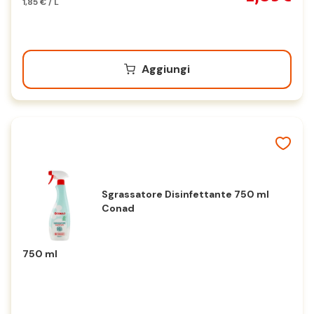
1,85 € / L
Aggiungi
Sgrassatore Disinfettante 750 ml
Conad
750 ml