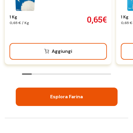
0,65€
1 Kg
1 Kg
0,65 € / Kg
0,65 €
Aggiungi
Esplora Farina