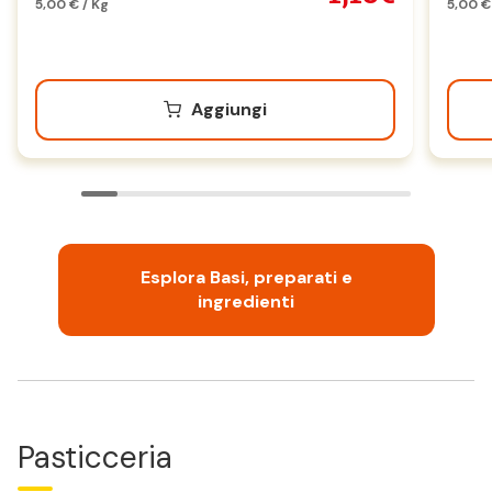
5,00 € / Kg
5,00 €
Aggiungi
Esplora Basi, preparati e
ingredienti
Pasticceria