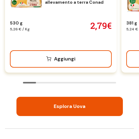
allevamento a terra Conad
2,79€
530 g
381 g
5,26 € / Kg
5,24 €
Aggiungi
Esplora Uova