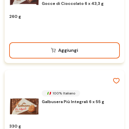
Gocce di Cioccolato 6 x 43,3 g
260 g
Aggiungi
100% Italiano
Galbusera Più Integrali 6 x 55 g
330 g