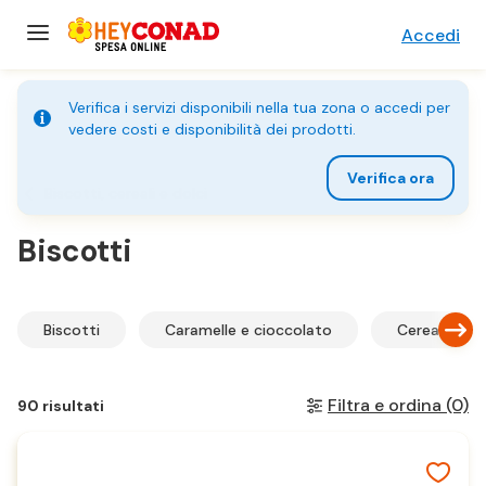
Accedi
Verifica i servizi disponibili nella tua zona o accedi per
vedere costi e disponibilità dei prodotti.
Verifica ora
Biscotti, cereali e dolci
Biscotti
Biscotti
Caramelle e cioccolato
Cereali prim
Filtra e ordina
(0)
90 risultati