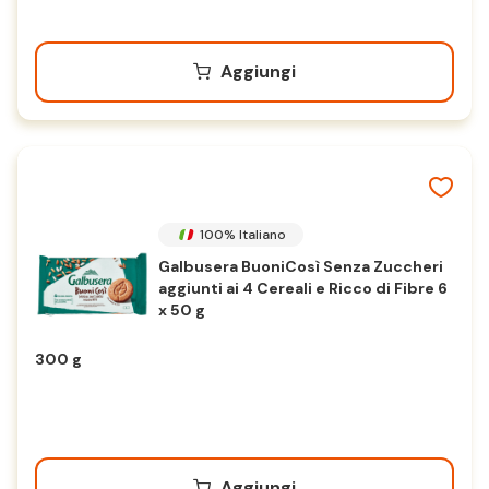
Aggiungi
100% Italiano
Galbusera BuoniCosì Senza Zuccheri
aggiunti ai 4 Cereali e Ricco di Fibre 6
x 50 g
300 g
Aggiungi