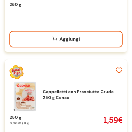
250 g
Aggiungi
Cappelletti con Prosciutto Crudo
250 g Conad
1,59€
250 g
6,36 € / Kg