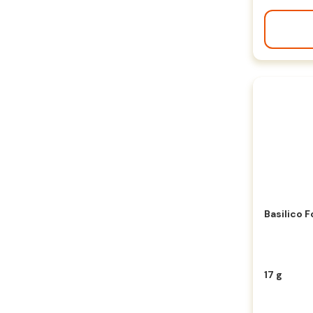
Basilico F
17 g