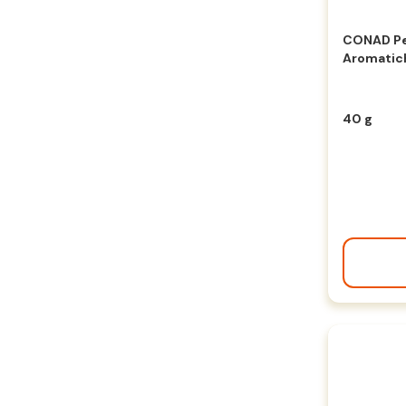
CONAD Per
Aromatic
40 g