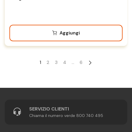
Aggiungi
1
2
3
4
...
6
SERVIZIO CLIENTI
Chiama il numero verde 800 740 495