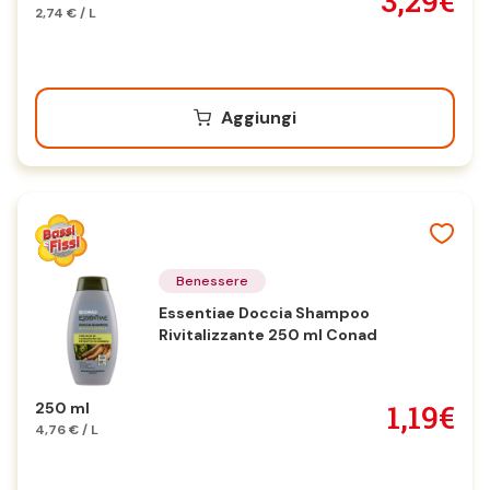
3,29€
2,74 € / L
Aggiungi
Benessere
Essentiae Doccia Shampoo
Rivitalizzante 250 ml Conad
1,19€
250 ml
4,76 € / L