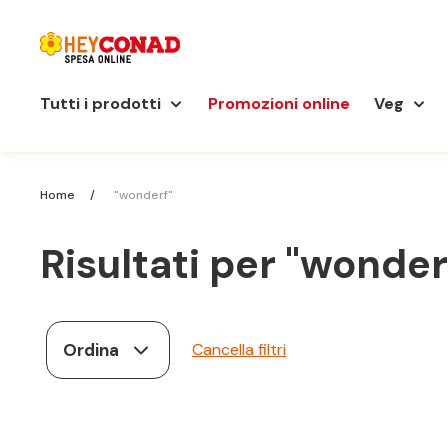
Tutti i prodotti
Promozioni online
Veg
Home
"wonderf"
Risultati per
"wonder
Ordina
Cancella filtri