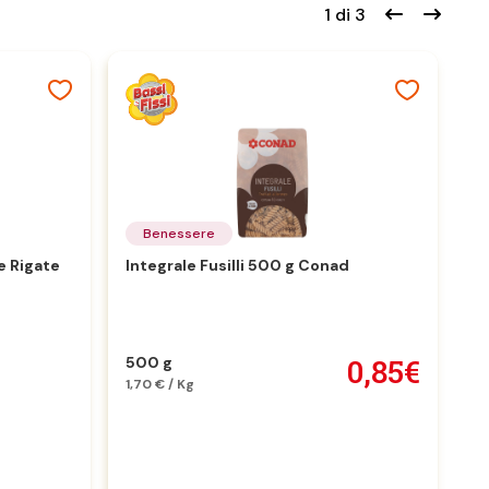
1 di 3
Benessere
e Rigate
Integrale Fusilli 500 g Conad
In
0,85€
500 g
5
1,70 € / Kg
1,