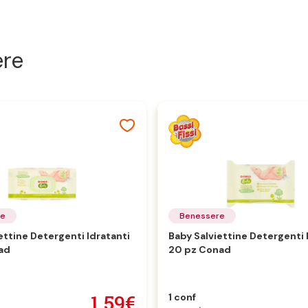
ere
re
Benessere
ettine Detergenti Idratanti
Baby Salviettine Detergenti 
ad
20 pz Conad
1,59€
1 conf