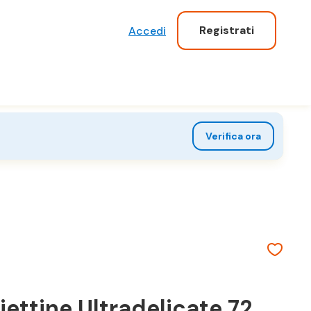
Registrati
Accedi
Verifica ora
iettine Ultradelicate 72