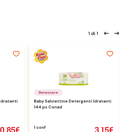
1 di 1
Benessere
Idratanti
Baby Salviettine Detergenti Idratanti
144 pz Conad
0,85€
3,15€
1 conf