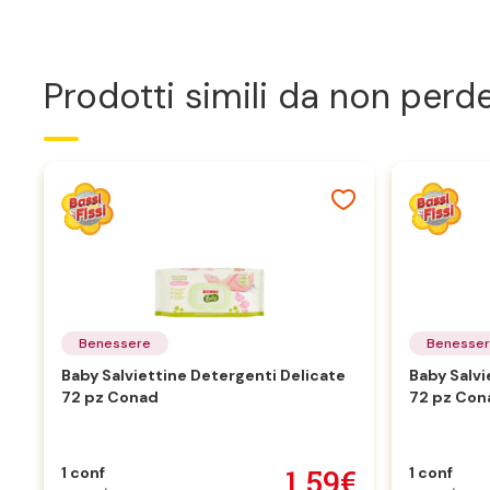
Prodotti simili da non perd
Benessere
Benesse
Baby Salviettine Detergenti Delicate
Baby Salvi
72 pz Conad
72 pz Con
1,59€
1 conf
1 conf