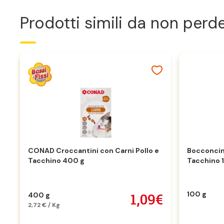
Prodotti simili da non perd
CONAD Croccantini con Carni Pollo e
Bocconcini
Tacchino 400 g
Tacchino 
100 g
1,09€
400 g
2,72 € / Kg