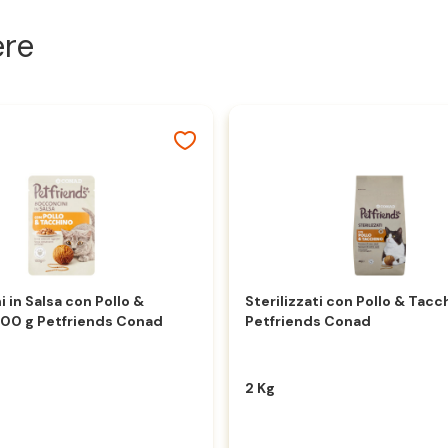
ere
 in Salsa con Pollo &
Sterilizzati con Pollo & Tacc
100 g Petfriends Conad
Petfriends Conad
2 Kg