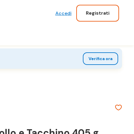
Registrati
Accedi
Verifica ora
ollo e Tacchino 405 g