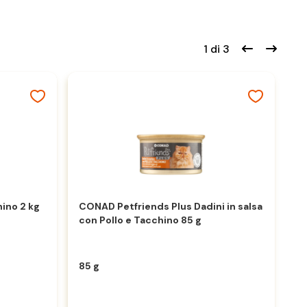
1 di 3
hino 2 kg
CONAD Petfriends Plus Dadini in salsa
con Pollo e Tacchino 85 g
Pu
un
c
85 g
3