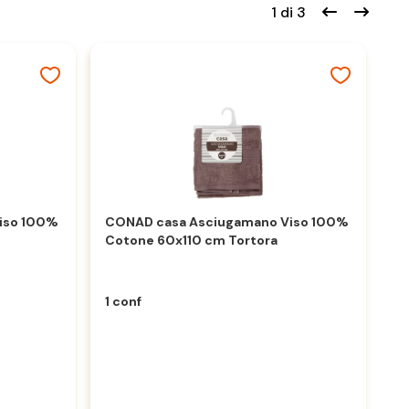
1 di 3
iso 100%
CONAD casa Asciugamano Viso 100%
C
Cotone 60x110 cm Tortora
C
1 conf
1 