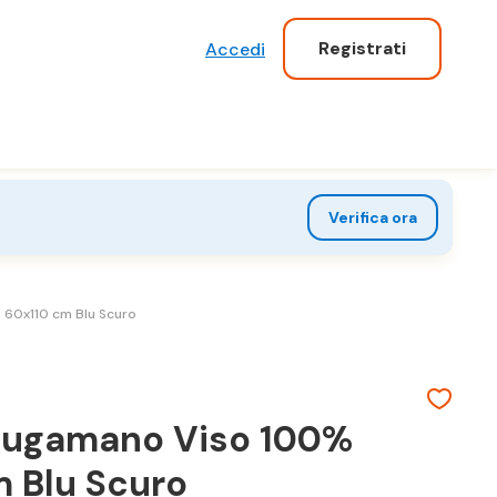
Registrati
Accedi
Verifica ora
60x110 cm Blu Scuro
iugamano Viso 100%
 Blu Scuro