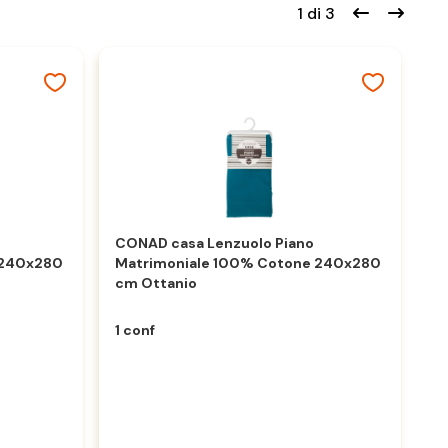
1 di 3
CONAD casa Lenzuolo Piano
 240x280
Matrimoniale 100% Cotone 240x280
C
cm Ottanio
M
cm
1 conf
1 