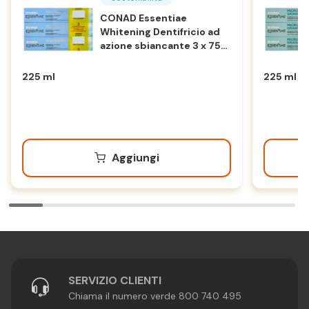
CONAD Essentiae
Whitening Dentifricio ad
azione sbiancante 3 x 75
ml
225 ml
225 ml
Aggiungi
SERVIZIO CLIENTI
Chiama il numero verde 800 740 495