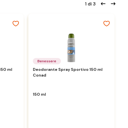
1 di 3
Benessere
150 ml
Deodorante Spray Sportivo 150 ml
C
Conad
Ta
150 ml
7