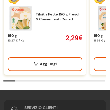
Tilsit a Fette 150 g Freschi
& Convenienti Conad
2,29€
150 g
150 g
15,27 € / Kg
11,93 € / K
Aggiungi
SERVIZIO CLIENTI