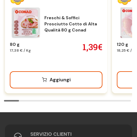
Freschi & Soffici
Prosciutto Cotto di Alta
Qualità 80 g Conad
1,39€
80 g
120 g
17,38 € / Kg
18,25 € / K
Aggiungi
SERVIZIO CLIENTI