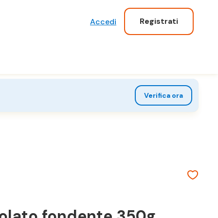
Registrati
Accedi
Verifica ora
colato fondente 350g