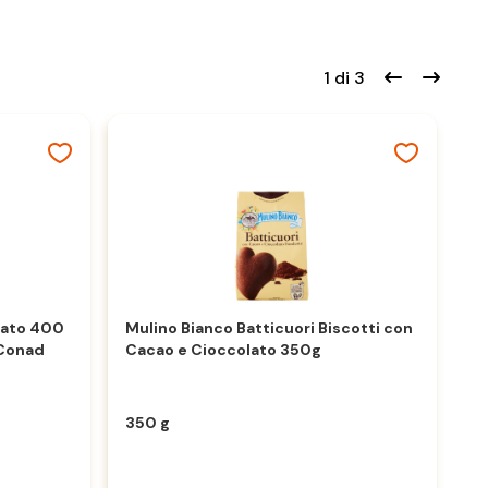
1 di 3
olato 400
Mulino Bianco Batticuori Biscotti con
 Conad
Cacao e Cioccolato 350g
Fr
C
G
350 g
4