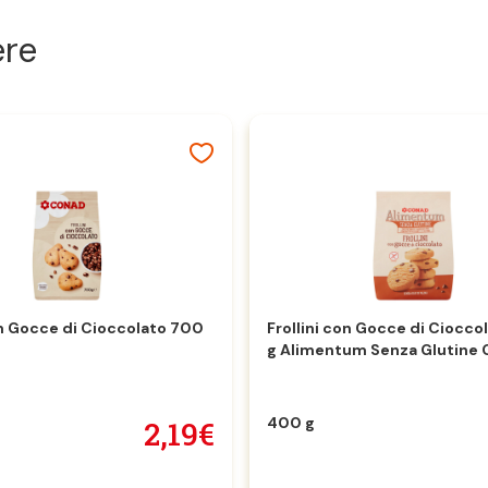
ere
on Gocce di Cioccolato 700
Frollini con Gocce di Ciocc
g Alimentum Senza Glutine
400 g
2,19€