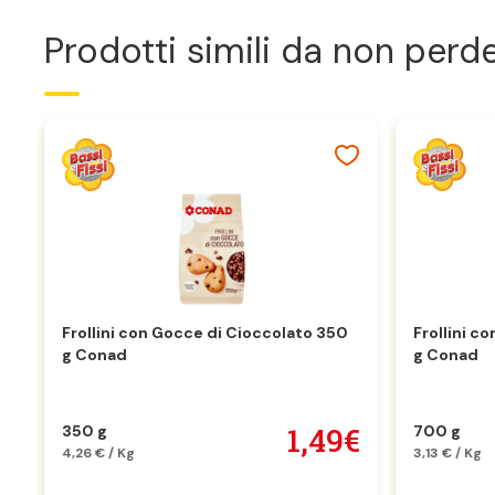
Prodotti simili da non perd
Frollini con Gocce di Cioccolato 350
Frollini c
g Conad
g Conad
1,49€
350 g
700 g
4,26 € / Kg
3,13 € / Kg