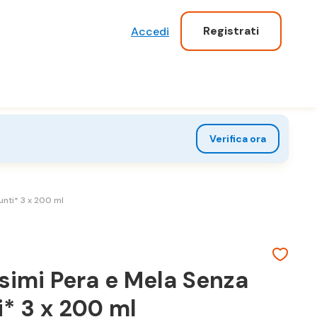
Registrati
Accedi
Verifica ora
nti* 3 x 200 ml
simi Pera e Mela Senza
* 3 x 200 ml