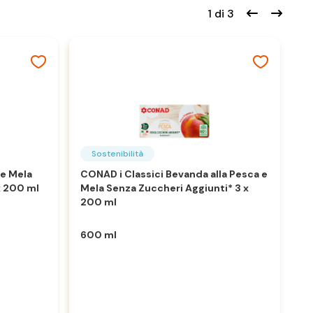
1 di 3
Sostenibilità
 e Mela
CONAD i Classici Bevanda alla Pesca e
x 200 ml
Mela Senza Zuccheri Aggiunti* 3 x
CO
200 ml
e 
2
600 ml
6