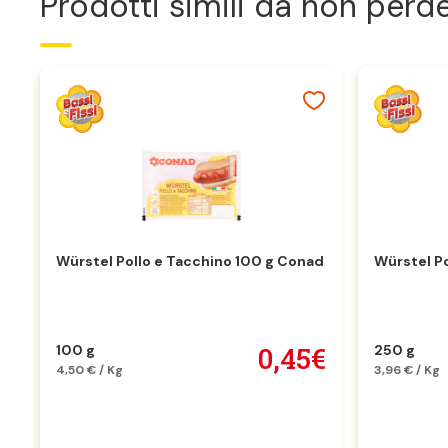
Prodotti simili da non perd
Würstel Pollo e Tacchino 100 g Conad
Würstel P
0,45€
100 g
250 g
4,50 € / Kg
3,96 € / Kg