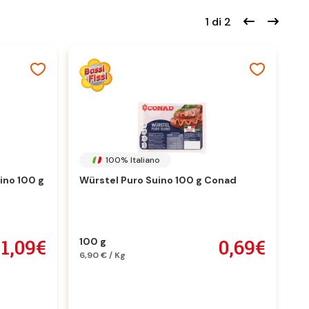
1 di 2
100% Italiano
ino 100 g
Würstel Puro Suino 100 g Conad
W
1,09€
0,69€
100 g
2
6,90 € / Kg
5,