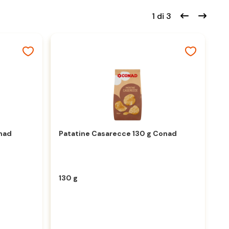
1 di 3
nad
Patatine Casarecce 130 g Conad
Pa
130 g
15