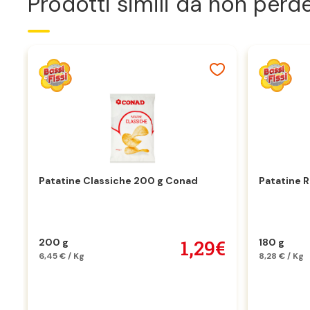
Prodotti simili da non perd
Patatine Classiche 200 g Conad
Patatine 
1,29€
200 g
180 g
6,45 € / Kg
8,28 € / Kg