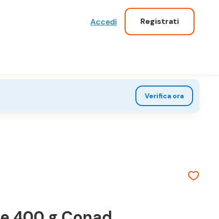
Registrati
Accedi
Verifica ora
he 400 g Conad