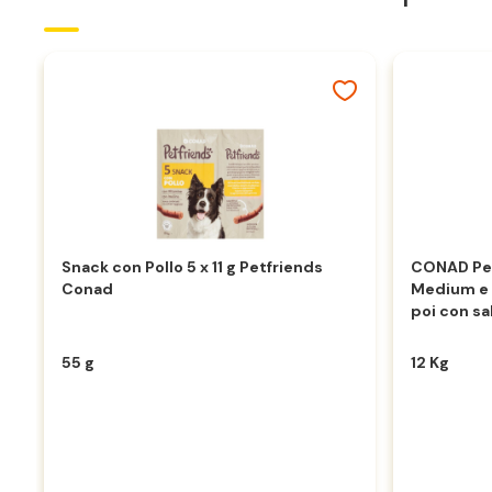
Snack con Pollo 5 x 11 g Petfriends
CONAD Pet
Conad
Medium e M
poi con sa
55 g
12 Kg