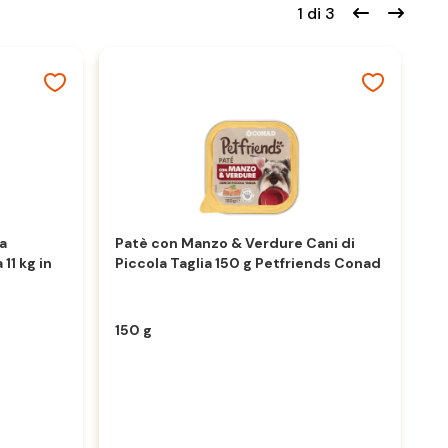
1 di 3
a
Patè con Manzo & Verdure Cani di
Pa
11 kg in
Piccola Taglia 150 g Petfriends Conad
Pi
150 g
15