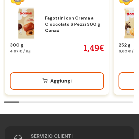
Fagottini con Crema al
Cioccolato 6 Pezzi 300 g
Conad
1,49€
300 g
252 g
4,97 € / Kg
6,60 € / K
Aggiungi
SERVIZIO CLIENTI