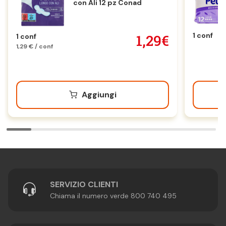
con Ali 12 pz Conad
1 conf
1,29€
1 conf
1,29 € / conf
Aggiungi
SERVIZIO CLIENTI
Chiama il numero verde 800 740 495