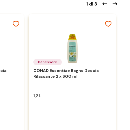
1 di 3
Benessere
cia
CONAD Essentiae Bagno Doccia
F
Rilassante 2 x 600 ml
6
1,2 L
6