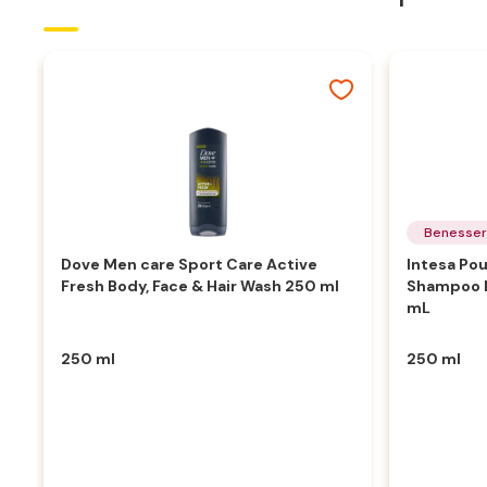
Benesse
Dove Men care Sport Care Active
Intesa Po
Fresh Body, Face & Hair Wash 250 ml
Shampoo R
mL
250 ml
250 ml