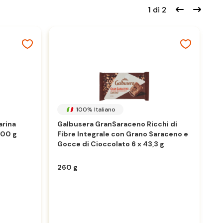
1 di 2
100% Italiano
arina
Galbusera GranSaraceno Ricchi di
Fr
700 g
Fibre Integrale con Grano Saraceno e
S
Gocce di Cioccolato 6 x 43,3 g
260 g
4
3,