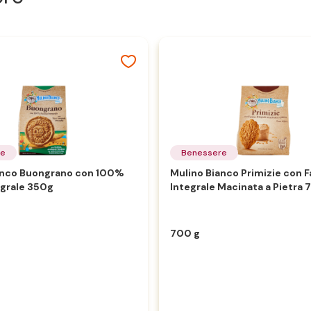
re
Benessere
anco Buongrano con 100%
Mulino Bianco Primizie con F
egrale 350g
Integrale Macinata a Pietra 
700 g