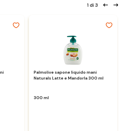
1 di 3
ni
Palmolive sapone liquido mani
Sa
Naturals Latte e Mandorla 300 ml
3
300 ml
3
4,