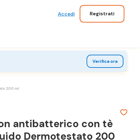
Registrati
Accedi
Verifica ora
ato 200 ml
on antibatterico con tè
quido Dermotestato 200