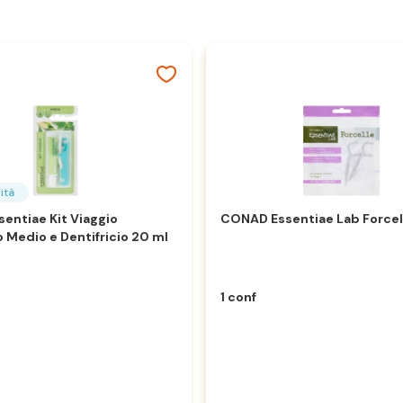
ità
entiae Kit Viaggio
CONAD Essentiae Lab Forcel
 Medio e Dentifricio 20 ml
1 conf