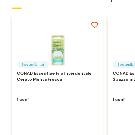
Sostenibilità
Sostenibil
CONAD Essentiae Filo Interdentale
CONAD Ess
Cerato Menta Fresca
Spazzolino
1 conf
1 conf