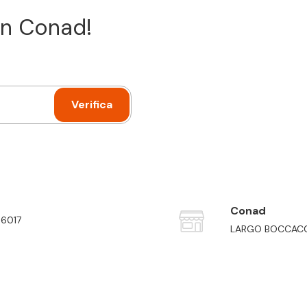
con Conad!
Verifica
Conad
56017
LARGO BOCCACCI