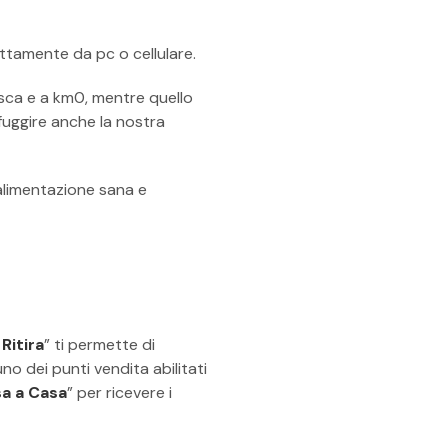
rettamente da pc o cellulare.
esca e a km0, mentre quello
sfuggire anche la nostra
alimentazione sana e
Ritira
” ti permette di
uno dei punti vendita abilitati
a a Casa
” per ricevere i