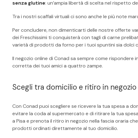
senza glutine
: un’ampia libertà di scelta nel rispetto de
Tra i nostri scaffali virtuali ci sono anche le più note m
Per concludere, non dimenticarti delle nostre offerte va
dei Freschissimi ti conquisterà con tagli di carne prelib
varietà di prodotti da forno per i tuoi spuntini sia dolci c
Il negozio online di Conad sa sempre come rispondere in
corretta dei tuoi amici a quattro zampe.
Scegli tra domicilio e ritiro in negoz
Con Conad puoi scegliere se ricevere la tua spesa a domicil
evitare la coda al supermercato e di ritirare la tua spes
a Pisa e prenota il ritiro in negozio nella fascia oraria ch
prodotti ordinati direttamente al tuo domicilio.