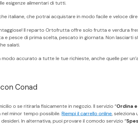
lle esigenze alimentari di tutti.
arche italiane, che potrai acquistare in modo facile e veloce di
ntaggiose! Il reparto Ortofrutta offre solo frutta e verdura fr
ata e pesce di prima scelta, pescato in giornata. Non lasciarti 
he salati.
 modo accurato a tutte le tue richieste, anche quelle per un’
io con Conad
io o se ritirarla fisicamente in negozio. Il servizio “
Ordina e 
a nel minor tempo possibile.
Riempi il carrello online
, seleziona 
e desideri. In alternativa, puoi provare il comodo servizio “
Spes