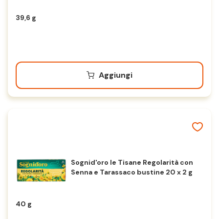
39,6 g
Aggiungi
Sognid'oro le Tisane Regolarità con
Senna e Tarassaco bustine 20 x 2 g
40 g