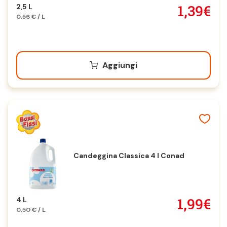
1,39€
2,5 L
0,56 € / L
Aggiungi
Candeggina Classica 4 l Conad
1,99€
4 L
0,50 € / L