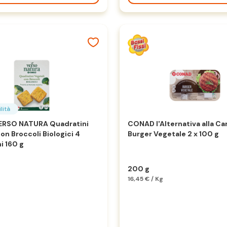
lità
RSO NATURA Quadratini
CONAD l'Alternativa alla Ca
on Broccoli Biologici 4
Burger Vegetale 2 x 100 g
i 160 g
200 g
16,45 € / Kg