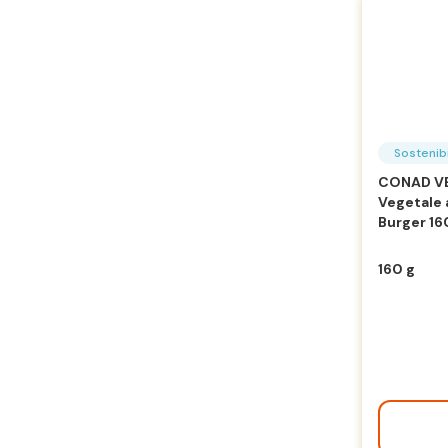
Sostenibi
CONAD VE
Vegetale a
Burger 16
160 g