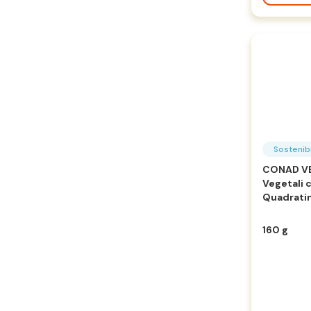
Sostenibi
CONAD VE
Vegetali c
Quadratin
160 g