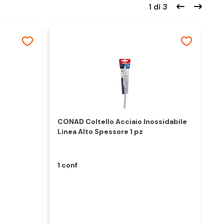
1 di 3
CONAD Coltello Acciaio Inossidabile
Linea Alto Spessore 1 pz
CO
In
1 conf
1 