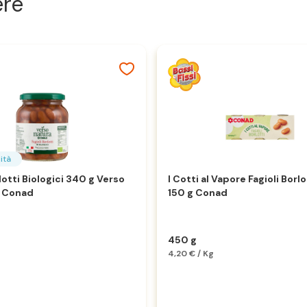
ere
ità
rlotti Biologici 340 g Verso
I Cotti al Vapore Fagioli Borlo
o Conad
150 g Conad
450 g
4,20 € / Kg