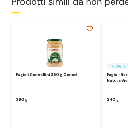
Prodotti simili da non perd
Sostenibil
Fagioli Cannellini 360 g Conad
Fagioli Bo
Natura Bi
360 g
340 g