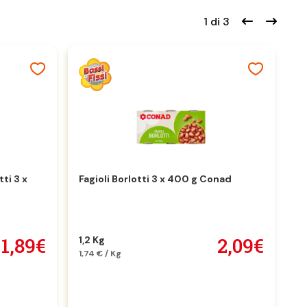
1 di 3
tti 3 x
Fagioli Borlotti 3 x 400 g Conad
F
4
1,89€
2,09€
1,2 Kg
1,74 € / Kg