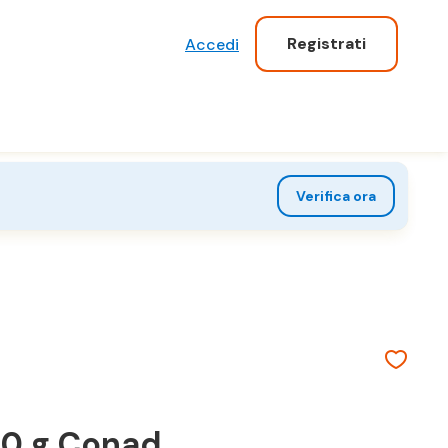
Registrati
Accedi
Verifica ora
360 g Conad