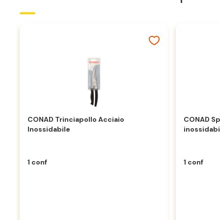
CONAD Trinciapollo Acciaio
CONAD Spa
Inossidabile
inossidabi
1 conf
1 conf