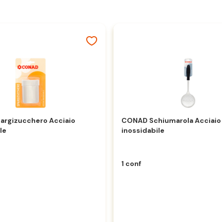
rgizucchero Acciaio
CONAD Schiumarola Acciaio
le
inossidabile
1 conf