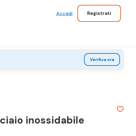
Registrati
Accedi
Verifica ora
iaio inossidabile