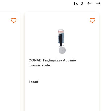
1 di 3
CONAD Tagliapizza Acciaio
C
inossidabile
in
1 conf
1 