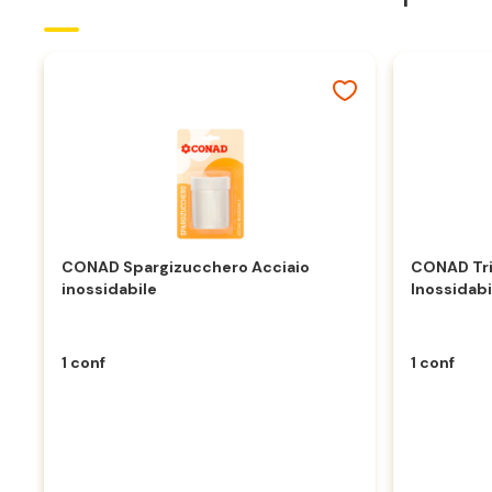
CONAD Spargizucchero Acciaio
CONAD Tri
inossidabile
Inossidabi
1 conf
1 conf