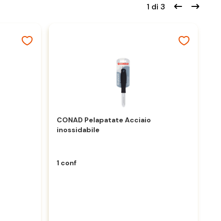
1 di 3
CONAD Pelapatate Acciaio
C
inossidabile
In
1 conf
1 