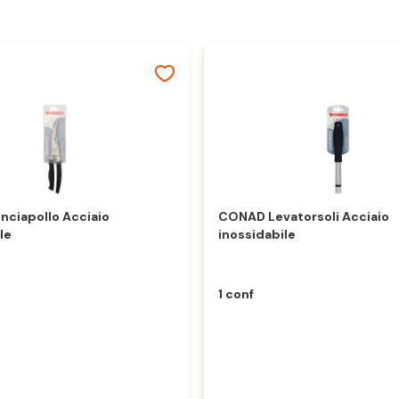
nciapollo Acciaio
CONAD Levatorsoli Acciaio
le
inossidabile
1 conf