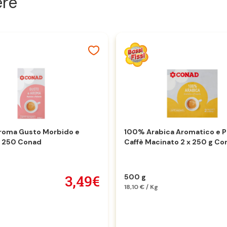
ere
roma Gusto Morbido e
100% Arabica Aromatico e P
g 250 Conad
Caffè Macinato 2 x 250 g Co
3,49€
500 g
18,10 € / Kg