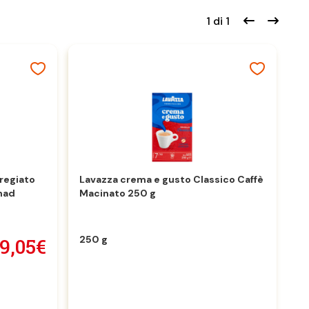
1 di 1
regiato
Lavazza crema e gusto Classico Caffè
nad
Macinato 250 g
250 g
9,05€