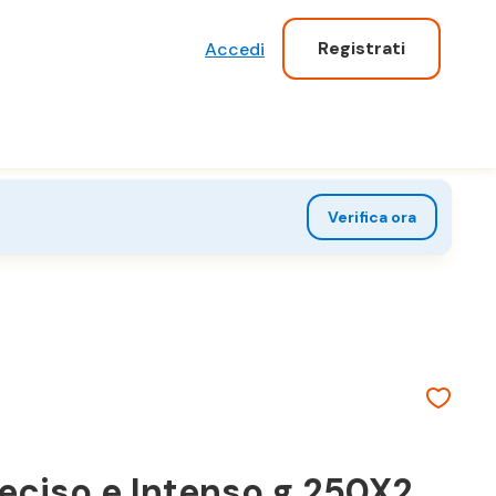
Registrati
Accedi
Verifica ora
ciso e Intenso g 250X2