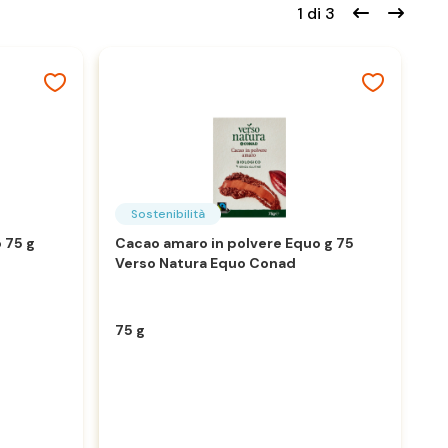
1 di 3
Sostenibilità
 75 g
Cacao amaro in polvere Equo g 75
Li
Verso Natura Equo Conad
at
75 g
3