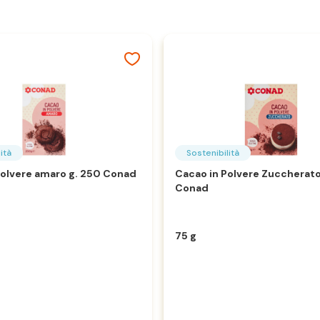
ità
Sostenibilità
polvere amaro g. 250 Conad
Cacao in Polvere Zuccherato
Conad
75 g