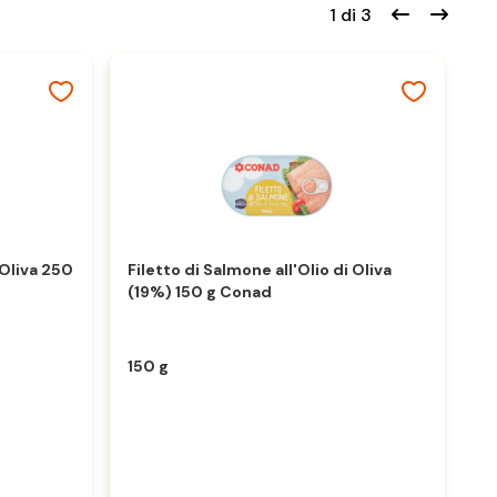
1 di 3
 Oliva 250
Filetto di Salmone all'Olio di Oliva
Fi
(19%) 150 g Conad
C
150 g
12