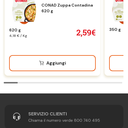
CONAD Zuppa Contadina
620 g
350 g
2,59€
620 g
4,18 € / Kg
Aggiungi
SERVIZIO CLIENTI
Chiama il numero verde 800 740 495