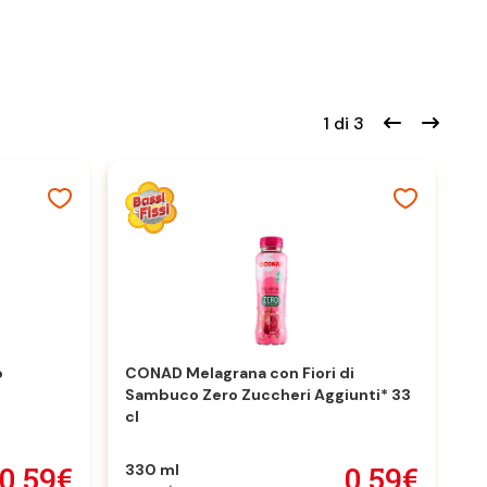
1 di 3
o
CONAD Melagrana con Fiori di
Pe
Sambuco Zero Zuccheri Aggiunti* 33
cl
0,59€
0,59€
330 ml
1 