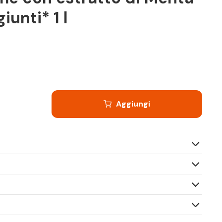
unti* 1 l
Aggiungi