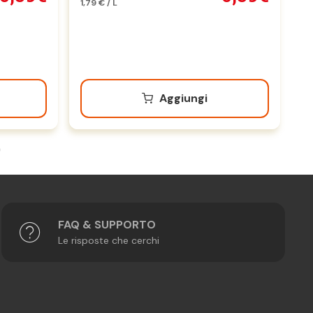
1,79 € / L
1,1
Aggiungi
FAQ & SUPPORTO
Le risposte che cerchi