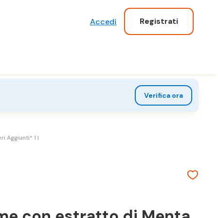
Registrati
Accedi
Verifica ora
Aggiunti* 1 l
e con estratto di Menta