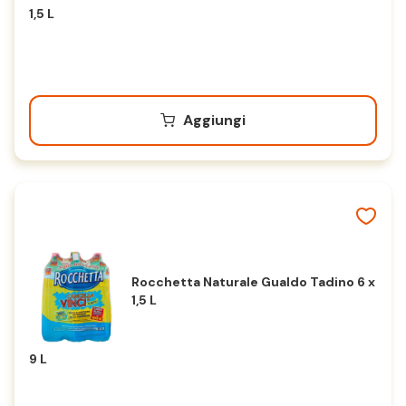
1,5 L
Aggiungi
Rocchetta Naturale Gualdo Tadino 6 x
1,5 L
9 L