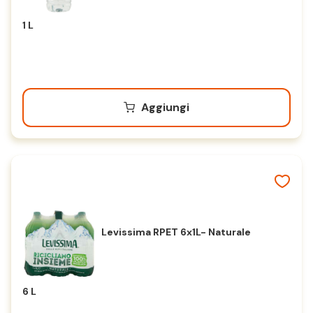
1 L
Aggiungi
Levissima RPET 6x1L- Naturale
6 L