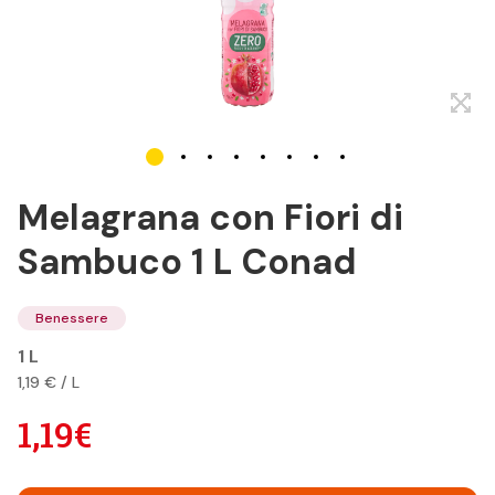
Melagrana con Fiori di
Sambuco 1 L Conad
Benessere
1 L
1,19 € / L
1,19€